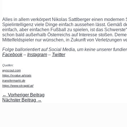
Alles in allem verkörpert Nikolas Sattlberger einen modernen
Spielintelligenz viele Dinge einfach aussehen lässt. Gemäß de
einfach, aber einfachen Fußball zu spielen, ist das Schwerste
schon bald außerhalb Österreichs auf Interesse stoßen. Dem
Mittelfeldspieler nur wünschen, in Zukunft von Verletzungen v
Folge ballorientiert auf Social Media, um keine unserer fundi
Facebook
–
Instagram
–
Twitter
Quellen:
wyscout.com
https://xvalue.ai/stats
transfermarkt.de
https://www.skrapid.at/
←
Vorheriger Beitrag
Nächster Beitrag
→