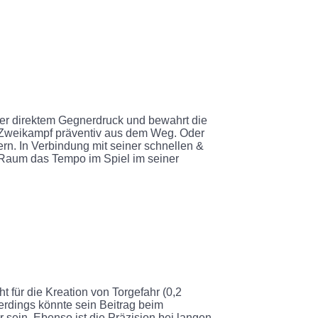
ter direktem Gegnerdruck und bewahrt die
 Zweikampf präventiv aus dem Weg. Oder
ern. In Verbindung mit seiner schnellen &
 Raum das Tempo im Spiel im seiner
ht für die Kreation von Torgefahr (0,2
lerdings könnte sein Beitrag beim
r sein. Ebenso ist die Präzision bei langen