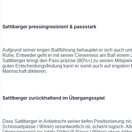
Sattlberger pressingresistent & passstark
Aufgrund seiner engen Ballführung behauptet er sich auch un
Ruhe. Entweder geht er mit seiner Cleverness am Ball einem
Sattlberger bringt den Pass präzise (80%+) zu seinen Mitspiel
guten Entscheidungsfindung kann er somit auch auf engstem
Mannschaft diktieren.
Sattlberger zurückhaltend im Übergangsspiel
Dass Sattlberger in Anbetracht seiner tiefen Positionierung nic
Schlüsselpässe / 90min) verantwortlich ist, scheint logisch. Al
Übergangsspiel ins letzte Drittel (6 Pässe / 90min) etwas höhe