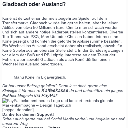
Gladbach oder Ausland?
Koné ist derzeit einer der meistbegehrten Spieler auf dem
Transfermarkt. Gladbach würde ihn gerne halten, aber bei einer
Ablöse von etwa 50 Millionen Euro könnte man schwach werden
und sich auf andere nötige Kaderbaustellen konzentrieren. Diverse
Top-Teams wie PSG, Man Utd oder Chelsea haben Interesse an
Koné gezeigt und könnten die geforderte Ablösesumme bezahlen.
Ein Wechsel ins Ausland erscheint daher als realistisch, obwohl für
Koné Spielpraxis an oberster Stelle steht. In der Bundesliga zeigen
vor allem der BVB und RB Leipzig Interesse an dem Talent der
Fohlen, aber sowohl Gladbach als auch Koné dürften einen
Wechsel ins Ausland bevorzugen.
Manu Koné im Ligavergleich.
Dir hat unser Beitrag gefallen? Dann lass doch gerne eine
Kaffeekasse
Kleinigkeit für unsere
da und unterstütze ein junges
via PayPal
:
Fußball-Magazin
[paypal-donation]
Danke für deinen Support!
Schau auch gerne mal bei Social Media vorbei und begleite uns auf
unserem Weg: