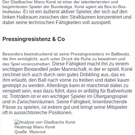
Der Gladbacher Manu Koné ist einer der talentiertersten und
begehrtesten Spieler der Bundesliga. Koné agiert als Box-to-Box-
Er ist ein äußerst aktiver Spieler, der sich auf den
Midfielder.
linken Halbraum zwischen den Strafräumen konzentriert und
dabei seine technischen Fähigkeiten voll ausspielt.
Pressingresistenz & Co
Besonders beeindruckend ist seine Pressingresistenz im Ballbesitz,
die ihm ermöglicht, auch unter Druck die Ruhe zu bewahren und
Diese Fähigkeit macht ihn zu einem
das Spiel voranzutreiben.
wichtigen Bestandteil jeder Mannschaft, in der er spielt. Koné
zeichnet sich auch durch sein gutes Dribbling aus, das es
ihm erlaubt, den Ball nach vorne zu treiben und dabei kaum
gestoppt zu werden.
Allerdings kann er manchmal dabei zu
verspielt sein, was dazu führt, dass er anfällig für Ballverluste
ist. Trotzdem ist er ein wichtiger Spieler im Übergangsspiel
und in Zwischenräumen.
Seine Fähigkeit, linienbrechende
Pässe zu spielen, ist extrem gut und bringt seine Mitspieler
oft in aussichtsreiche Positionen.
Heatmap Manu Koné
Quelle: Wyscout