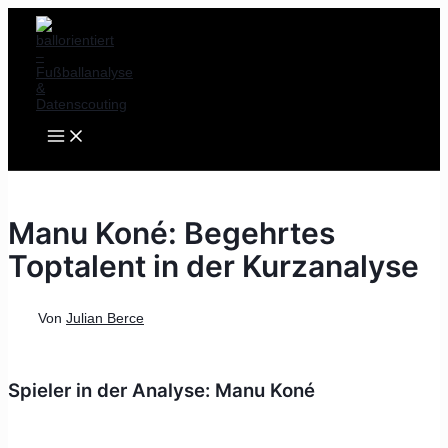
MAIN
Zum
Post
MENU
Inhalt
navigation
springen
Manu Koné: Begehrtes
Toptalent in der Kurzanalyse
Von
Julian Berce
Spieler in der Analyse: Manu Koné