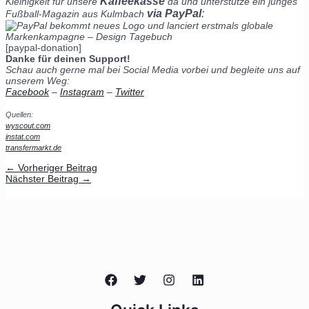
Kaffeekasse
Kleinigkeit für unsere
da und unterstütze ein junges
via PayPal
:
Fußball-Magazin aus Kulmbach
[paypal-donation]
Danke für deinen Support!
Schau auch gerne mal bei Social Media vorbei und begleite uns auf
unserem Weg:
Facebook
–
Instagram
–
Twitter
Quellen:
wyscout.com
instat.com
transfermarkt.de
←
Vorheriger Beitrag
Nächster Beitrag
→