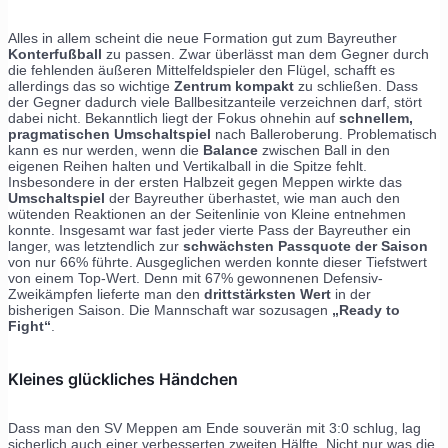
Alles in allem scheint die neue Formation gut zum Bayreuther
Konterfußball
zu passen. Zwar überlässt man dem Gegner durch
die fehlenden äußeren Mittelfeldspieler den Flügel, schafft es
allerdings das so wichtige
Zentrum kompakt
zu schließen. Dass
der Gegner dadurch viele Ballbesitzanteile verzeichnen darf, stört
dabei nicht. Bekanntlich liegt der Fokus ohnehin auf
schnellem,
pragmatischen Umschaltspiel
nach Balleroberung. Problematisch
kann es nur werden, wenn die
Balance
zwischen Ball in den
eigenen Reihen halten und Vertikalball in die Spitze fehlt.
Insbesondere in der ersten Halbzeit gegen Meppen wirkte das
Umschaltspiel
der Bayreuther überhastet, wie man auch den
wütenden Reaktionen an der Seitenlinie von Kleine entnehmen
konnte. Insgesamt war fast jeder vierte Pass der Bayreuther ein
langer, was letztendlich zur
schwächsten Passquote der Saison
von nur 66% führte. Ausgeglichen werden konnte dieser Tiefstwert
von einem Top-Wert. Denn mit 67% gewonnenen Defensiv-
Zweikämpfen lieferte man den
drittstärksten Wert
in der
bisherigen Saison. Die Mannschaft war sozusagen
„Ready to
Fight“
.
Kleines glückliches Händchen
Dass man den SV Meppen am Ende souverän mit 3:0 schlug, lag
sicherlich auch einer verbesserten zweiten Hälfte. Nicht nur was die