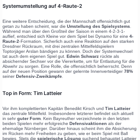
Systemumstellung auf 4-Raute-2
Eine weitere Entscheidung, die der Mannschaft offensichtlich gut
getan zu haben scheint, war die
Umstellung des Spielsystems
.
Während man über den Großteil der Saison in einem 4-2-3-1-
auflief, entschied sich Kleine vor dem Spiel bei Dynamo für eine
4-
Raute-2
-Formation. Sicherlich auch eine Reaktion auf den starken
Dresdner Rückraum, mit drei zentralen Mittelfeldspielern
Toptorjäger Arslan bändigen zu können. Doch der Systemwechsel
tat auch dem eigenen Spiel gut.
Edwin Schwarz
rückte als
absichernder Sechser vor die Viererkette, um für Entlastung für die
Abwehr zu sorgen. Eine Rolle, die offensichtlich beherrscht. Denn
auf der neuen Position gewann der gelernte Innenverteidiger
78%
seiner
Defensiv-Zweikämpfe
.
Top in Form: Tim Latteier
Vor ihm komplettierten Kapitän Benedikt Kirsch und
Tim Latteier
das zentrale Mittelfeld. Insbesondere letzterer befindet sich aktuell
in sehr
guter Form
. Kein Bayreuther verzeichnete in den letzten
beiden Spielen mehr erfolgreiche
Defensivaktionen
als der
ehemalige Nürnberger. Darüber hinaus scheint ihm die Absicherung
im Rücken mehr Freiheiten zu geben, wie er beim Spiel mit Ball
bewies. Stets die
spielerische Lösung
suchend behauptet Latteier