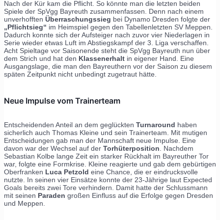
Nach der Kür kam die Pflicht. So könnte man die letzten beiden
Spiele der SpVgg Bayreuth zusammenfassen. Denn nach einem
unverhofften
Überraschungssieg
bei Dynamo Dresden folgte der
„Pflichtsieg“
im Heimspiel gegen den Tabellenletzten SV Meppen.
Dadurch konnte sich der Aufsteiger nach zuvor vier Niederlagen in
Serie wieder etwas Luft im Abstiegskampf der 3. Liga verschaffen.
Acht Spieltage vor Saisonende steht die SpVgg Bayreuth nun über
dem Strich und hat den
Klassenerhalt
in eigener Hand. Eine
Ausgangslage, die man den Bayreuthern vor der Saison zu diesem
späten Zeitpunkt nicht unbedingt zugetraut hätte.
Neue Impulse vom Trainerteam
Entscheidenden Anteil an dem geglückten
Turnaround
haben
sicherlich auch Thomas Kleine und sein Trainerteam. Mit mutigen
Entscheidungen gab man der Mannschaft neue Impulse. Eine
davon war der Wechsel auf der
Torhüterposition
. Nachdem
Sebastian Kolbe lange Zeit ein starker Rückhalt im Bayreuther Tor
war, folgte eine Formkrise. Kleine reagierte und gab dem gebürtigen
Oberfranken
Luca Petzold
eine Chance, die er eindrucksvolle
nutzte. In seinen vier Einsätze konnte der 23-Jährige laut Expected
Goals bereits zwei Tore verhindern. Damit hatte der Schlussmann
mit seinen
Paraden
großen Einfluss auf die Erfolge gegen Dresden
und Meppen.