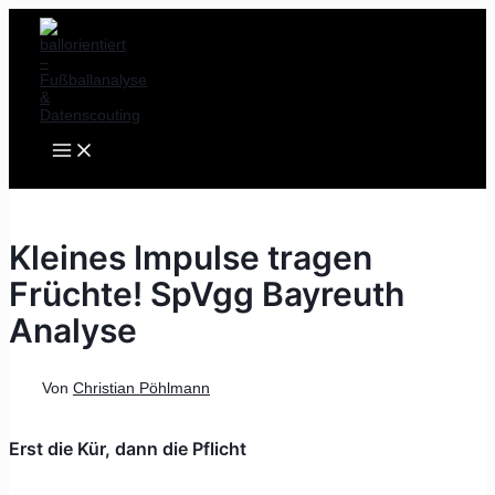
MAIN
Zum
Post
MENU
Inhalt
navigation
springen
Kleines Impulse tragen
Früchte! SpVgg Bayreuth
Analyse
Von
Christian Pöhlmann
Erst die Kür, dann die Pflicht