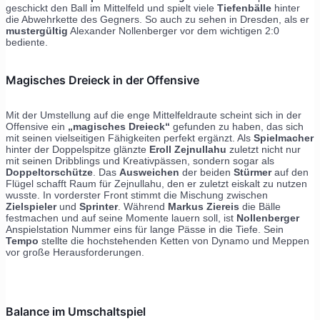
geschickt den Ball im Mittelfeld und spielt viele
Tiefenbälle
hinter
die Abwehrkette des Gegners. So auch zu sehen in Dresden, als er
mustergültig
Alexander Nollenberger vor dem wichtigen 2:0
bediente.
Magisches Dreieck in der Offensive
Mit der Umstellung auf die enge Mittelfeldraute scheint sich in der
Offensive ein
„magisches Dreieck“
gefunden zu haben, das sich
mit seinen vielseitigen Fähigkeiten perfekt ergänzt. Als
Spielmacher
hinter der Doppelspitze glänzte
Eroll Zejnullahu
zuletzt nicht nur
mit seinen Dribblings und Kreativpässen, sondern sogar als
Doppeltorschütze
. Das
Ausweichen
der beiden
Stürmer
auf den
Flügel schafft Raum für Zejnullahu, den er zuletzt eiskalt zu nutzen
wusste. In vorderster Front stimmt die Mischung zwischen
Zielspieler
und
Sprinter
. Während
Markus Ziereis
die Bälle
festmachen und auf seine Momente lauern soll, ist
Nollenberger
Anspielstation Nummer eins für lange Pässe in die Tiefe. Sein
Tempo
stellte die hochstehenden Ketten von Dynamo und Meppen
vor große Herausforderungen.
Balance im Umschaltspiel