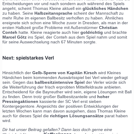
Entscheidungen vor und nach sondern auch während des Spiels
angeht, scheint Thomas Kleine aktuell ein
glückliches Händchen
zu haben. Seine
Halbzeitansprache
scheint der Mannschaft zu
mehr Ruhe im eigenen Ballbesitz verholfen zu haben. Ähnliches
ereignete sich schon eine Woche zuvor in Dresden, als man in der
ersten Halbzeit große Probleme mit Außenstürmer
Christian
Conteh
hatte. Kleine reagierte auch hier
goldrichtig
und brachte
Marcel Götz
ins Spiel, der Conteh aus dem Spiel nahm und somit
für seine Auswechselung nach 67 Minuten sorgte.
Next: spielstarkes Verl
Hinsichtlich der
Gelb-Sperre von Kapitän Kirsch
wird Kleines
Händchen beim kommenden Auswärtsspiel bei Verl wieder gefragt
sein. Gegen das
ballbesitzintensive Spiel
der Verler würde sich
die Weiterführung der frisch erprobten Mittelfeldraute anbieten.
Entscheidend für die Bayreuther wird sein, eigene Lösungen mit Ball
zu finden. Denn trotz großer Ballbesitzanteile und
hoher
Pressingaktionen
kassierte der SC Verl erst sieben
Kontergegentore. Angesichts der positiven Entwicklungen der
letzten Wochen kann man davon ausgehen, dass Thomas Kleine
auch für dieses Spiel die
richtigen Lösungsansätze
parat haben
wird.
Dir hat unser Beitrag gefallen? Dann lass doch gerne eine