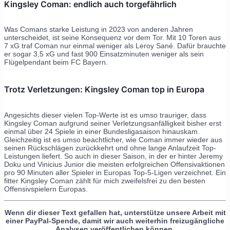
Kingsley Coman: endlich auch torgefährlich
Was Comans starke Leistung in 2023 von anderen Jahren
unterscheidet, ist seine Konsequenz vor dem Tor. Mit 10 Toren aus
7 xG traf Coman nur einmal weniger als Leroy Sané. Dafür brauchte
er sogar 3,5 xG und fast 900 Einsatzminuten weniger als sein
Flügelpendant beim FC Bayern.
Trotz Verletzungen: Kingsley Coman top in Europa
Angesichts dieser vielen Top-Werte ist es umso trauriger, dass
Kingsley Coman aufgrund seiner Verletzungsanfälligkeit bisher erst
einmal über 24 Spiele in einer Bundesligasaison hinauskam.
Gleichzeitig ist es umso beachtlicher, wie Coman immer wieder aus
seinen Rückschlägen zurückkehrt und ohne lange Anlaufzeit Top-
Leistungen liefert. So auch in dieser Saison, in der er hinter Jeremy
Doku und Vinicius Junior die meisten erfolgreichen Offensivaktionen
pro 90 Minuten aller Spieler in Europas Top-5-Ligen verzeichnet. Ein
fitter Kingsley Coman zählt für mich zweifelsfrei zu den besten
Offensivspielern Europas.
Wenn dir dieser Text gefallen hat, unterstütze unsere Arbeit mit
einer PayPal-Spende, damit wir auch weiterhin freizugängliche
Analysen veröffentlichen können.