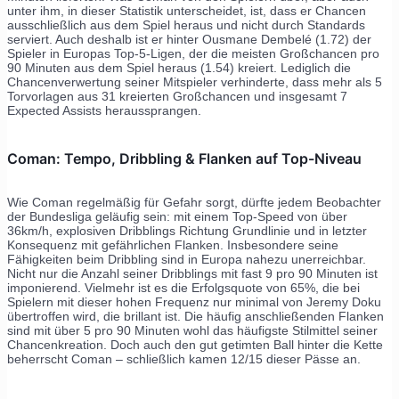
unter ihm, in dieser Statistik unterscheidet, ist, dass er Chancen
ausschließlich aus dem Spiel heraus und nicht durch Standards
serviert. Auch deshalb ist er hinter Ousmane Dembelé (1.72) der
Spieler in Europas Top-5-Ligen, der die meisten Großchancen pro
90 Minuten aus dem Spiel heraus (1.54) kreiert. Lediglich die
Chancenverwertung seiner Mitspieler verhinderte, dass mehr als 5
Torvorlagen aus 31 kreierten Großchancen und insgesamt 7
Expected Assists heraussprangen.
Coman: Tempo, Dribbling & Flanken auf Top-Niveau
Wie Coman regelmäßig für Gefahr sorgt, dürfte jedem Beobachter
der Bundesliga geläufig sein: mit einem Top-Speed von über
36km/h, explosiven Dribblings Richtung Grundlinie und in letzter
Konsequenz mit gefährlichen Flanken. Insbesondere seine
Fähigkeiten beim Dribbling sind in Europa nahezu unerreichbar.
Nicht nur die Anzahl seiner Dribblings mit fast 9 pro 90 Minuten ist
imponierend. Vielmehr ist es die Erfolgsquote von 65%, die bei
Spielern mit dieser hohen Frequenz nur minimal von Jeremy Doku
übertroffen wird, die brillant ist. Die häufig anschließenden Flanken
sind mit über 5 pro 90 Minuten wohl das häufigste Stilmittel seiner
Chancenkreation. Doch auch den gut getimten Ball hinter die Kette
beherrscht Coman – schließlich kamen 12/15 dieser Pässe an.