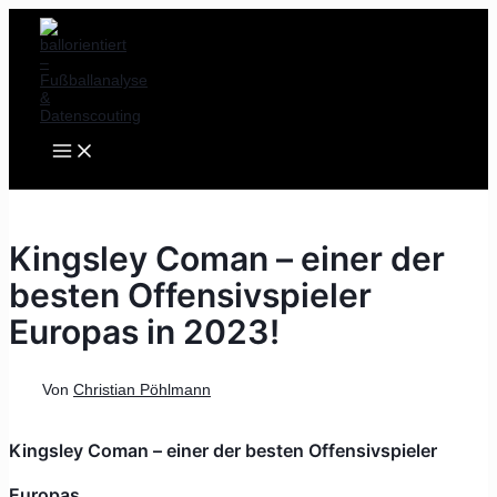
MAIN
Zum
Post
MENU
Inhalt
navigation
springen
Kingsley Coman – einer der
besten Offensivspieler
Europas in 2023!
Von
Christian Pöhlmann
Kingsley Coman – einer der besten Offensivspieler
Europas