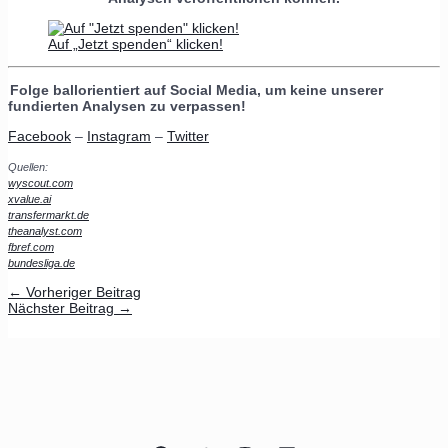
Auf „Jetzt spenden“ klicken!
Folge ballorientiert auf Social Media, um keine unserer
fundierten Analysen zu verpassen!
Facebook
–
Instagram
–
Twitter
Quellen:
wyscout.com
xvalue.ai
transfermarkt.de
theanalyst.com
fbref.com
bundesliga.de
←
Vorheriger Beitrag
Nächster Beitrag
→