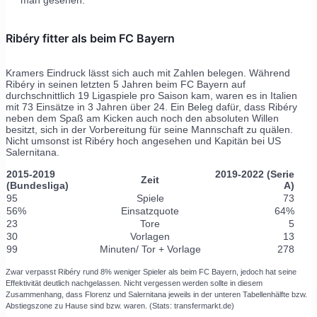
man gesehen.
Ribéry fitter als beim FC Bayern
Kramers Eindruck lässt sich auch mit Zahlen belegen. Während
Ribéry in seinen letzten 5 Jahren beim FC Bayern auf
durchschnittlich 19 Ligaspiele pro Saison kam, waren es in Italien
mit 73 Einsätze in 3 Jahren über 24. Ein Beleg dafür, dass Ribéry
neben dem Spaß am Kicken auch noch den absoluten Willen
besitzt, sich in der Vorbereitung für seine Mannschaft zu quälen.
Nicht umsonst ist Ribéry hoch angesehen und Kapitän bei US
Salernitana.
2015-2019
2019-2022 (Serie
Zeit
(Bundesliga)
A)
95
Spiele
73
56%
Einsatzquote
64%
23
Tore
5
30
Vorlagen
13
99
Minuten/ Tor + Vorlage
278
Zwar verpasst Ribéry rund 8% weniger Spieler als beim FC Bayern, jedoch hat seine
Effektivität deutlich nachgelassen. Nicht vergessen werden sollte in diesem
Zusammenhang, dass Florenz und Salernitana jeweils in der unteren Tabellenhälfte bzw.
Abstiegszone zu Hause sind bzw. waren. (Stats: transfermarkt.de)