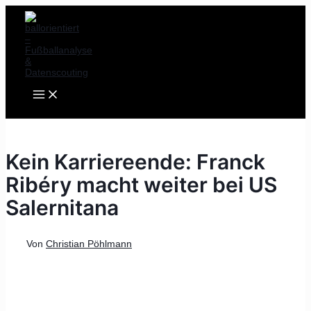
MAIN
Zum
Post
MENU
Inhalt
navigation
springen
Kein Karriereende: Franck
Ribéry macht weiter bei US
Salernitana
Von
Christian Pöhlmann