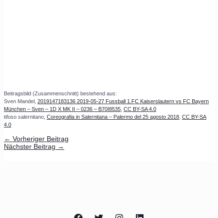
Beitragsbild (Zusammenschnitt) bestehend aus:
Sven Mandel,
2019147183136 2019-05-27 Fussball 1.FC Kaiserslautern vs FC Bayern
München – Sven – 1D X MK II – 0236 – B70I8535
,
CC BY-SA 4.0
tifoso salernitano,
Coreografia in Salernitana – Palermo del 25 agosto 2018
,
CC BY-SA
4.0
←
Vorheriger Beitrag
Nächster Beitrag
→