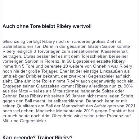
Auch ohne Tore bleibt Ribéry wertvoll
Gleichzeitig verfolgt Ribéry noch ein anderes großes Ziel mit
Salernitana: ein Tor. Denn in der gesamten letzten Saison konnte
Ribéry lediglich 3 Torvorlagen zum sensationellen Klassenerhalt
beitragen. Etwas besser lief es mit dem Toreschießen bei seiner
vorherigen Station in Florenz. In 50 Ligaspielen erzielte Ribéry
immerhin 5 Tore und bereitete 10 weitere vor. Ohnehin war Ribéry
noch nie der große Torjäger. Eher ist der einstige Linksaußen als
umtriebiger Dribbler bekannt, der zwei-drei Gegenspieler auf sich
zieht. Eine ähnliche Rolle nimmt Ribéry auch gegenwärtig noch ein.
Entgegen seiner Glanzzeiten kommt Ribéry allerdings nun zu 90%
aus der Mitte – sei es als Mittelstürmer, hängende Spitze oder
Zehner. Dass Ribéry mit seinen 39 Jahren nicht mehr jeden Schritt
gegen den Ball macht, ist selbsterklärend. Dennoch kann er mit
seinen Qualitäten am Ball der Mannschaft des Aufsteigers von 2021
noch viel geben. Magische Momente wie 2019 gegen Frankfurt hat
er auch heute noch drin. Obendrein wirkt seine reine Präsenz auf
Mit- und Gegenspieler.
Karriereende? Trainer Ribéry?