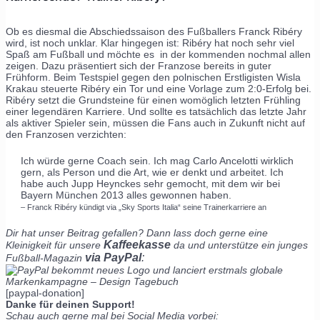
Ob es diesmal die Abschiedssaison des Fußballers Franck Ribéry
wird, ist noch unklar. Klar hingegen ist: Ribéry hat noch sehr viel
Spaß am Fußball und möchte es in der kommenden nochmal allen
zeigen. Dazu präsentiert sich der Franzose bereits in guter
Frühform. Beim Testspiel gegen den polnischen Erstligisten Wisla
Krakau steuerte Ribéry ein Tor und eine Vorlage zum 2:0-Erfolg bei.
Ribéry setzt die Grundsteine für einen womöglich letzten Frühling
einer legendären Karriere. Und sollte es tatsächlich das letzte Jahr
als aktiver Spieler sein, müssen die Fans auch in Zukunft nicht auf
den Franzosen verzichten:
Ich würde gerne Coach sein. Ich mag Carlo Ancelotti wirklich
gern, als Person und die Art, wie er denkt und arbeitet. Ich
habe auch Jupp Heynckes sehr gemocht, mit dem wir bei
Bayern München 2013 alles gewonnen haben.
– Franck Ribéry kündigt via „Sky Sports Italia“ seine Trainerkarriere an
Dir hat unser Beitrag gefallen? Dann lass doch gerne eine
Kaffeekasse
Kleinigkeit für unsere
da und unterstütze ein junges
via PayPal
:
Fußball-Magazin
[paypal-donation]
Danke für deinen Support!
Schau auch gerne mal bei Social Media vorbei: