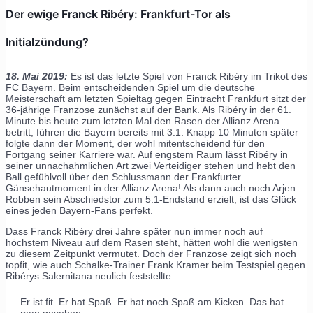
Der ewige Franck Ribéry: Frankfurt-Tor als
Initialzündung?
18. Mai 2019:
Es ist das letzte Spiel von Franck Ribéry im Trikot des
FC Bayern. Beim entscheidenden Spiel um die deutsche
Meisterschaft am letzten Spieltag gegen Eintracht Frankfurt sitzt der
36-jährige Franzose zunächst auf der Bank. Als Ribéry in der 61.
Minute bis heute zum letzten Mal den Rasen der Allianz Arena
betritt, führen die Bayern bereits mit 3:1. Knapp 10 Minuten später
folgte dann der Moment, der wohl mitentscheidend für den
Fortgang seiner Karriere war. Auf engstem Raum lässt Ribéry in
seiner unnachahmlichen Art zwei Verteidiger stehen und hebt den
Ball gefühlvoll über den Schlussmann der Frankfurter.
Gänsehautmoment in der Allianz Arena! Als dann auch noch Arjen
Robben sein Abschiedstor zum 5:1-Endstand erzielt, ist das Glück
eines jeden Bayern-Fans perfekt.
Dass Franck Ribéry drei Jahre später nun immer noch auf
höchstem Niveau auf dem Rasen steht, hätten wohl die wenigsten
zu diesem Zeitpunkt vermutet. Doch der Franzose zeigt sich noch
topfit, wie auch Schalke-Trainer Frank Kramer beim Testspiel gegen
Ribérys Salernitana neulich feststellte:
Er ist fit. Er hat Spaß. Er hat noch Spaß am Kicken. Das hat