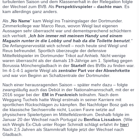
turbulenten Saison und dem Klassenerhalt in der Relegation folgte
der Wechsel zum BVB. Als
Perspektivspieler – dachte man
. Es
kam allerdings ganz anders.
Als „
No Name
“ kam Weigl ins Trainingslager der Dortmunder.
Zimmerkollege war Marco Reus, wovon Weigl laut eigenen
Aussagen sehr überrascht war und dementsprechend schüchtern
sich verhielt.
„
Ich bin immer mit meinem Handy und einem
Magazin runter in die Lobby und hab da die Toilette benutzt
.“
Die Anfangsnervosität wich schnell – noch heute sind Weigl und
Reus befreundet. Sportlich überzeugte der defensive
Mittelfeldspieler im Dortmunder Trikot auf Anhieb. Nicht wenige
waren überrascht als der damals 19-Jährige am 1. Spieltag gegen
Borussia Mönchengladbach in der
Startelf
des BVBs zu finden war.
Im 4-1-4-1 agierte Weigl als
zentraler Part vor der Abwehrkette
und war von Beginn an Schaltzentrale der Dortmunder.
Nach einer herausragenden Saison – später mehr dazu – folgte
zwangsläufig auch das Debüt in der Nationalmannschaft, mit der er
2016 sogar bei der
EM in Frankreich
teilnahm. Nach dem
Weggang Tuchels hatte Weigl erstmals in seiner Karriere mit
sportlichen Rückschlägen zu kämpfen. Bei Nachfolger Bosz gab es
die klassische Sechserrolle nicht, Lucien Favre setzte auf
physischere Spielertypen im Mittelfeldzentrum. Deshalb folgte im
Januar 20 der Wechsel nach Portugal zu
Benfica Lissabon
. (Wie
sich Weigls Ex-Club unter Roger Schmidt schlägt erfahrt ihr
hier
)
Nach 2,5 Jahren als Stammkraft folgte jetzt der Wechsel nach
Gladbach.