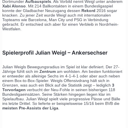
Dortmunder
Aufbauspiels
. Als Vorbild nennt Weigl unter anderem
Xabi Alonso
. Mit 214 Ballkontakten in einem Bundesligaspiel
konnte der Gladbacher Neuzugang dessen
Rekord
2016 sogar
knacken. Zu jener Zeit wurde Weigl auch mit internationalen
Topteams wie Barcelona, Man City und PSG in Verbindung
gebracht. Er entschied sich aber für einen Verbleib in Nordrhein-
Westfalen.
Spielerprofil Julian Weigl – Ankersechser
Julian Weigls Bewegungsradius im Spiel ist klar definiert. Der 27-
Jährige fühlt sich im
Zentrum
am wohlsten. Am besten funktioniert
er entweder als alleinige Sechs im 4-1-4-1 oder aber auch neben
einem Box-to-Box-Spieler. Weigls Offensivdrang hält sich in
Grenzen, was auch ein Blick auf die Statistik zeigt – lediglich
3
Torvorlagen
verbucht der Neu-Fohle in seinen bisherigen 118
Bundesligaeinsätzen. Seine Stärken hingegen liegen klar im
Spielaufbau. Julian Weigl spielt viele progressive Pässe und Bälle
ins letzte Drittel. So lieferte er beispielsweise 15/16 beim BVB die
meisten Pre-Assists der Liga
.