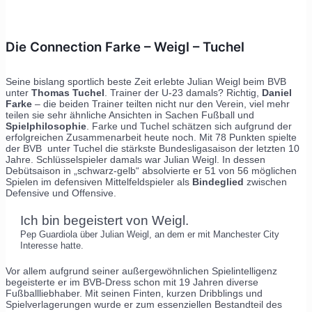
Die Connection Farke – Weigl – Tuchel
Seine bislang sportlich beste Zeit erlebte Julian Weigl beim BVB
unter
Thomas Tuchel
. Trainer der U-23 damals? Richtig,
Daniel
Farke
– die beiden Trainer teilten nicht nur den Verein, viel mehr
teilen sie sehr ähnliche Ansichten in Sachen Fußball und
Spielphilosophie
. Farke und Tuchel schätzen sich aufgrund der
erfolgreichen Zusammenarbeit heute noch. Mit 78 Punkten spielte
der BVB unter Tuchel die stärkste Bundesligasaison der letzten 10
Jahre. Schlüsselspieler damals war Julian Weigl. In dessen
Debütsaison in „schwarz-gelb“ absolvierte er 51 von 56 möglichen
Spielen im defensiven Mittelfeldspieler als
Bindeglied
zwischen
Defensive und Offensive.
Ich bin begeistert von Weigl.
Pep Guardiola über Julian Weigl, an dem er mit Manchester City
Interesse hatte.
Vor allem aufgrund seiner außergewöhnlichen Spielintelligenz
begeisterte er im BVB-Dress schon mit 19 Jahren diverse
Fußballliebhaber. Mit seinen Finten, kurzen Dribblings und
Spielverlagerungen wurde er zum essenziellen Bestandteil des