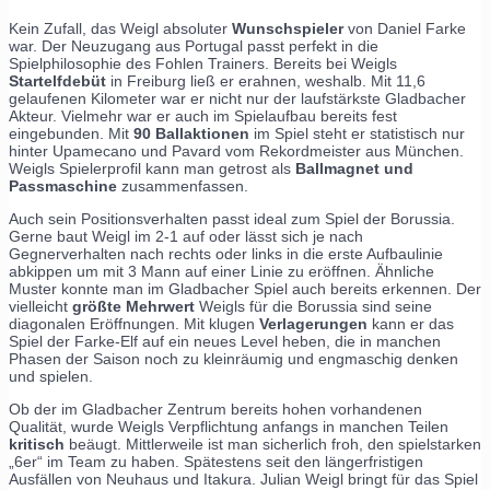
Kein Zufall, das Weigl absoluter
Wunschspieler
von Daniel Farke
war. Der Neuzugang aus Portugal passt perfekt in die
Spielphilosophie des Fohlen Trainers. Bereits bei Weigls
Startelfdebüt
in Freiburg ließ er erahnen, weshalb. Mit 11,6
gelaufenen Kilometer war er nicht nur der laufstärkste Gladbacher
Akteur. Vielmehr war er auch im Spielaufbau bereits fest
eingebunden. Mit
90 Ballaktionen
im Spiel steht er statistisch nur
hinter Upamecano und Pavard vom Rekordmeister aus München.
Weigls Spielerprofil kann man getrost als
Ballmagnet und
Passmaschine
zusammenfassen.
Auch sein Positionsverhalten passt ideal zum Spiel der Borussia.
Gerne baut Weigl im 2-1 auf oder lässt sich je nach
Gegnerverhalten nach rechts oder links in die erste Aufbaulinie
abkippen um mit 3 Mann auf einer Linie zu eröffnen. Ähnliche
Muster konnte man im Gladbacher Spiel auch bereits erkennen. Der
vielleicht
größte Mehrwert
Weigls für die Borussia sind seine
diagonalen Eröffnungen. Mit klugen
Verlagerungen
kann er das
Spiel der Farke-Elf auf ein neues Level heben, die in manchen
Phasen der Saison noch zu kleinräumig und engmaschig denken
und spielen.
Ob der im Gladbacher Zentrum bereits hohen vorhandenen
Qualität, wurde Weigls Verpflichtung anfangs in manchen Teilen
kritisch
beäugt. Mittlerweile ist man sicherlich froh, den spielstarken
„6er“ im Team zu haben. Spätestens seit den längerfristigen
Ausfällen von Neuhaus und Itakura. Julian Weigl bringt für das Spiel