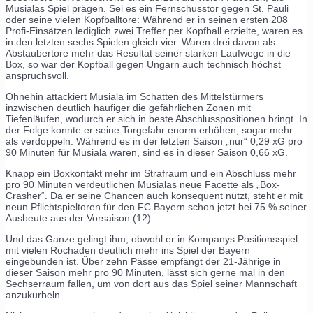
Musialas Spiel prägen. Sei es ein Fernschusstor gegen St. Pauli
oder seine vielen Kopfballtore: Während er in seinen ersten 208
Profi-Einsätzen lediglich zwei Treffer per Kopfball erzielte, waren es
in den letzten sechs Spielen gleich vier. Waren drei davon als
Abstaubertore mehr das Resultat seiner starken Laufwege in die
Box, so war der Kopfball gegen Ungarn auch technisch höchst
anspruchsvoll.
Ohnehin attackiert Musiala im Schatten des Mittelstürmers
inzwischen deutlich häufiger die gefährlichen Zonen mit
Tiefenläufen, wodurch er sich in beste Abschlusspositionen bringt. In
der Folge konnte er seine Torgefahr enorm erhöhen, sogar mehr
als verdoppeln. Während es in der letzten Saison „nur“ 0,29 xG pro
90 Minuten für Musiala waren, sind es in dieser Saison 0,66 xG.
Knapp ein Boxkontakt mehr im Strafraum und ein Abschluss mehr
pro 90 Minuten verdeutlichen Musialas neue Facette als „Box-
Crasher“. Da er seine Chancen auch konsequent nutzt, steht er mit
neun Pflichtspieltoren für den FC Bayern schon jetzt bei 75 % seiner
Ausbeute aus der Vorsaison (12).
Und das Ganze gelingt ihm, obwohl er in Kompanys Positionsspiel
mit vielen Rochaden deutlich mehr ins Spiel der Bayern
eingebunden ist. Über zehn Pässe empfängt der 21-Jährige in
dieser Saison mehr pro 90 Minuten, lässt sich gerne mal in den
Sechserraum fallen, um von dort aus das Spiel seiner Mannschaft
anzukurbeln.