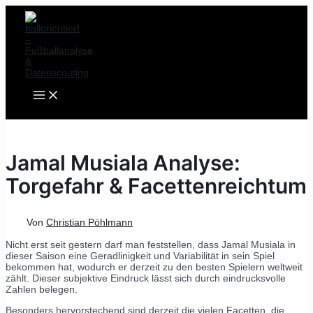
MAIN
Zum
Post
MENU
Inhalt
navigation
springen
Jamal Musiala Analyse:
Torgefahr & Facettenreichtum
Von
Christian Pöhlmann
Nicht erst seit gestern darf man feststellen, dass Jamal Musiala in
dieser Saison eine Geradlinigkeit und Variabilität in sein Spiel
bekommen hat, wodurch er derzeit zu den besten Spielern weltweit
zählt. Dieser subjektive Eindruck lässt sich durch eindrucksvolle
Zahlen belegen.
Besonders hervorstechend sind derzeit die vielen Facetten, die