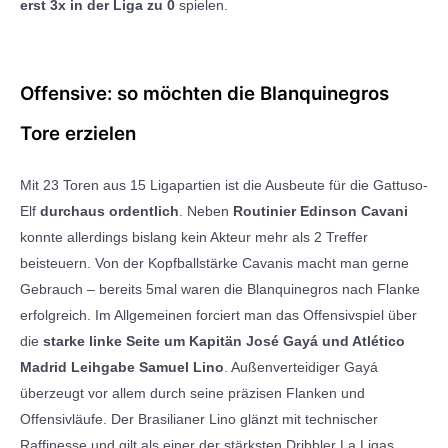
erst 3x in der Liga zu 0
spielen.
Offensive: so möchten die
Blanquinegros
Tore erzielen
Mit 23 Toren aus 15 Ligapartien ist die Ausbeute für die Gattuso-
Elf
durchaus ordentlich
. Neben
Routinier Edinson Cavani
konnte allerdings bislang kein Akteur mehr als 2 Treffer
beisteuern. Von der Kopfballstärke Cavanis macht man gerne
Gebrauch – bereits 5mal waren die Blanquinegros nach Flanke
erfolgreich. Im Allgemeinen forciert man das Offensivspiel über
die
starke linke Seite um Kapitän José Gayá und Atlético
Madrid Leihgabe Samuel Lino
. Außenverteidiger Gayá
überzeugt vor allem durch seine präzisen Flanken und
Offensivläufe. Der Brasilianer Lino glänzt mit technischer
Raffinesse und gilt als einer der stärksten Dribbler La Ligas,