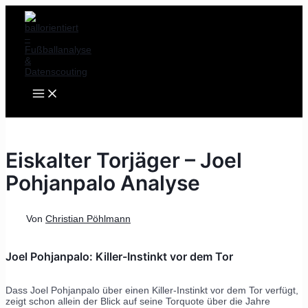
MAIN
Zum
Post
MENU
Inhalt
navigation
springen
Eiskalter Torjäger – Joel
Pohjanpalo Analyse
Von
Christian Pöhlmann
Joel Pohjanpalo: Killer-Instinkt vor dem Tor
Dass Joel Pohjanpalo über einen Killer-Instinkt vor dem Tor verfügt,
zeigt schon allein der Blick auf seine Torquote über die Jahre