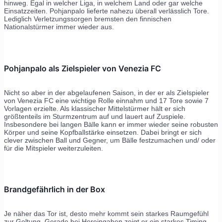
hinweg. Egal in welcher Liga, in welchem Land oder gar welche
Einsatzzeiten. Pohjanpalo lieferte nahezu überall verlässlich Tore.
Lediglich Verletzungssorgen bremsten den finnischen
Nationalstürmer immer wieder aus.
Pohjanpalo als Zielspieler von Venezia FC
Nicht so aber in der abgelaufenen Saison, in der er als Zielspieler
von Venezia FC eine wichtige Rolle einnahm und 17 Tore sowie 7
Vorlagen erzielte. Als klassischer Mittelstürmer hält er sich
größtenteils im Sturmzentrum auf und lauert auf Zuspiele.
Insbesondere bei langen Bälle kann er immer wieder seine robusten
Körper und seine Kopfballstärke einsetzen. Dabei bringt er sich
clever zwischen Ball und Gegner, um Bälle festzumachen und/ oder
für die Mitspieler weiterzuleiten.
Brandgefährlich in der Box
Je näher das Tor ist, desto mehr kommt sein starkes Raumgefühl
zur Geltung. Gerade bei Hereingaben zeigt er ein starkes Timing