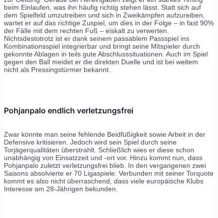
beim Einlaufen, was ihn häufig richtig stehen lässt. Statt sich auf
dem Spielfeld umzutreiben und sich in Zweikämpfen aufzureiben,
wartet er auf das richtige Zuspiel, um dies in der Folge – in fast 90%
der Fälle mit dem rechten Fuß – eiskalt zu verwerten.
Nichtsdestotrotz ist er dank seinem passablem Passspiel ins
Kombinationsspiel integrierbar und bringt seine Mitspieler durch
gekonnte Ablagen in teils gute Abschlusssituationen. Auch im Spiel
gegen den Ball meidet er die direkten Duelle und ist bei weitem
nicht als Pressingstürmer bekannt.
Pohjanpalo endlich verletzungsfrei
Zwar könnte man seine fehlende Beidfüßigkeit sowie Arbeit in der
Defensive kritisieren. Jedoch wird sein Spiel durch seine
Torjägerqualitäten überstrahlt. Schließlich wies er diese schon
unabhängig von Einsatzzeit und -ort vor. Hinzu kommt nun, dass
Pohjanpalo zuletzt verletzungsfrei blieb. In den vergangenen zwei
Saisons absolvierte er 70 Ligaspiele. Verbunden mit seiner Torquote
kommt es also nicht überraschend, dass viele europäische Klubs
Interesse am 28-Jährigen bekunden.