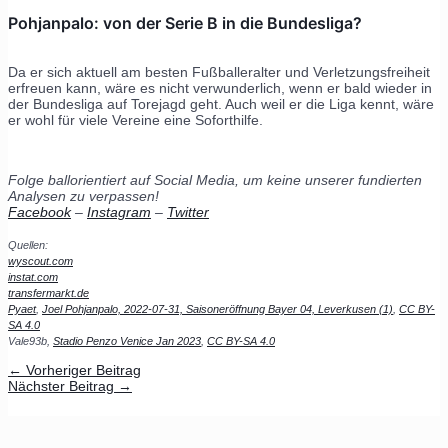
Pohjanpalo: von der Serie B in die Bundesliga?
Da er sich aktuell am besten Fußballeralter und Verletzungsfreiheit
erfreuen kann, wäre es nicht verwunderlich, wenn er bald wieder in
der Bundesliga auf Torejagd geht. Auch weil er die Liga kennt, wäre
er wohl für viele Vereine eine Soforthilfe.
Folge ballorientiert auf Social Media, um keine unserer fundierten
Analysen zu verpassen!
Facebook
–
Instagram
–
Twitter
Quellen:
wyscout.com
instat.com
transfermarkt.de
Pyaet
,
Joel Pohjanpalo, 2022-07-31, Saisoneröffnung Bayer 04, Leverkusen (1)
,
CC BY-
SA 4.0
Vale93b,
Stadio Penzo Venice Jan 2023
,
CC BY-SA 4.0
←
Vorheriger Beitrag
Nächster Beitrag
→