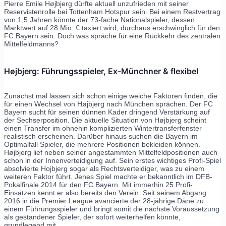
Pierre Emile Højbjerg dürfte aktuell unzufrieden mit seiner
Reservistenrolle bei Tottenham Hotspur sein. Bei einem Restvertrag
von 1,5 Jahren könnte der 73-fache Nationalspieler, dessen
Marktwert auf 28 Mio. € taxiert wird, durchaus erschwinglich für den
FC Bayern sein. Doch was spräche für eine Rückkehr des zentralen
Mittelfeldmanns?
Højbjerg: Führungsspieler, Ex-Münchner & flexibel
Zunächst mal lassen sich schon einige weiche Faktoren finden, die
für einen Wechsel von Højbjerg nach München sprächen. Der FC
Bayern sucht für seinen dünnen Kader dringend Verstärkung auf
der Sechserposition. Die aktuelle Situation von Højbjerg scheint
einen Transfer im ohnehin komplizierten Wintertransferfenster
realistisch erscheinen. Darüber hinaus suchen die Bayern im
Optimalfall Spieler, die mehrere Positionen bekleiden können.
Højbjerg lief neben seiner angestammten Mittelfeldpositionen auch
schon in der Innenverteidigung auf. Sein erstes wichtiges Profi-Spiel
absolvierte Hojbjerg sogar als Rechtsverteidiger, was zu einem
weiteren Faktor führt. Jenes Spiel machte er bekanntlich im DFB-
Pokalfinale 2014 für den FC Bayern. Mit immerhin 25 Profi-
Einsätzen kennt er also bereits den Verein. Seit seinem Abgang
2016 in die Premier League avancierte der 28-jährige Däne zu
einem Führungsspieler und bringt somit die nächste Voraussetzung
als gestandener Spieler, der sofort weiterhelfen könnte,
grundlegend mit.