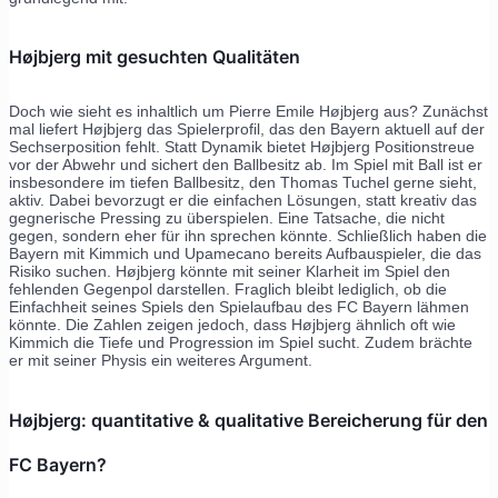
Højbjerg mit gesuchten Qualitäten
Doch wie sieht es inhaltlich um Pierre Emile Højbjerg aus? Zunächst
mal liefert Højbjerg das Spielerprofil, das den Bayern aktuell auf der
Sechserposition fehlt. Statt Dynamik bietet Højbjerg Positionstreue
vor der Abwehr und sichert den Ballbesitz ab. Im Spiel mit Ball ist er
insbesondere im tiefen Ballbesitz, den Thomas Tuchel gerne sieht,
aktiv. Dabei bevorzugt er die einfachen Lösungen, statt kreativ das
gegnerische Pressing zu überspielen. Eine Tatsache, die nicht
gegen, sondern eher für ihn sprechen könnte. Schließlich haben die
Bayern mit Kimmich und Upamecano bereits Aufbauspieler, die das
Risiko suchen. Højbjerg könnte mit seiner Klarheit im Spiel den
fehlenden Gegenpol darstellen. Fraglich bleibt lediglich, ob die
Einfachheit seines Spiels den Spielaufbau des FC Bayern lähmen
könnte. Die Zahlen zeigen jedoch, dass Højbjerg ähnlich oft wie
Kimmich die Tiefe und Progression im Spiel sucht. Zudem brächte
er mit seiner Physis ein weiteres Argument.
Højbjerg: quantitative & qualitative Bereicherung für den
FC Bayern?