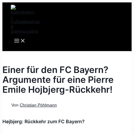
MAIN
Zum
Post
MENU
Inhalt
navigation
springen
Einer für den FC Bayern?
Argumente für eine Pierre
Emile Hojbjerg-Rückkehr!
Von
Christian Pöhlmann
Højbjerg: Rückkehr zum FC Bayern?