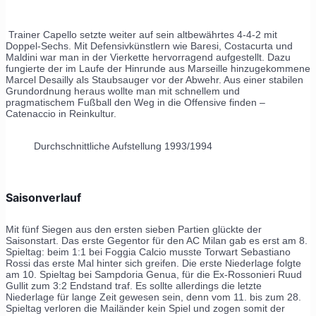
Trainer Capello setzte weiter auf sein altbewährtes 4-4-2 mit
Doppel-Sechs. Mit Defensivkünstlern wie Baresi, Costacurta und
Maldini war man in der Vierkette hervorragend aufgestellt. Dazu
fungierte der im Laufe der Hinrunde aus Marseille hinzugekommene
Marcel Desailly als Staubsauger vor der Abwehr. Aus einer stabilen
Grundordnung heraus wollte man mit schnellem und
pragmatischem Fußball den Weg in die Offensive finden –
Catenaccio in Reinkultur.
Durchschnittliche Aufstellung 1993/1994
Saisonverlauf
Mit fünf Siegen aus den ersten sieben Partien glückte der
Saisonstart. Das erste Gegentor für den AC Milan gab es erst am 8.
Spieltag: beim 1:1 bei Foggia Calcio musste Torwart Sebastiano
Rossi das erste Mal hinter sich greifen. Die erste Niederlage folgte
am 10. Spieltag bei Sampdoria Genua, für die Ex-Rossonieri Ruud
Gullit zum 3:2 Endstand traf. Es sollte allerdings die letzte
Niederlage für lange Zeit gewesen sein, denn vom 11. bis zum 28.
Spieltag verloren die Mailänder kein Spiel und zogen somit der