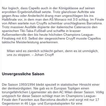
Nur logisch, dass Capello auch in der Königsklasse auf seinen
erprobten Ergebnisfußball setzte. Trotz glanzloser Auftritte wie
gegen Arau oder Anderlecht drang man ungeschlagen bis ins
Halbfinale vor, in dem man den AS Monaco mit 3:0 schlug. Im Finale
von Athen wartete nun Cruyffs scheinbar unschlagbares Barcelona.
Trotz massiver Ausfälle düpierte der italienische Catenaccio den
spanischen Tiki-Taka-Fußball und schaffte in krasser
Außenseiterrolle den bis heute höchsten Champions League-
Finalsieg mit 4:0. Selbst der siegessichere Cruyff musste Capellos
taktische Meisterleistung anerkennen.
Milan wird es ziemlich schlecht gehen, denn es ist unmöglich,
uns zu stoppen. – Johan Cruyff
Unvergessliche Saison
Die Saison 1993/1994 bleibt speziell in statistischer Hinsicht einer
der denkwürdigsten. Nie gab es in Europas Topligen einen
torungefährlichen Ligameister als den AC Milan dieser Saison. Völlig
untypisch für diese Saison schlägt man im Champions League-
Finale den Favoriten aus Barcelona deutlich und sorgt mit nur 17
Gegentoren in 46 Liga- und Europokalspielen für eine