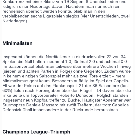
Konkurrenz mit einer Bilanz von 19 Siegen, 8 Unentschieden und
lediglich einer Niederlage davon. Nachdem man nur noch rein
rechnerisch überholt werden konnte, blieb man in den
verbleibenden sechs Ligaspielen sieglos (vier Unentschieden, zwei
Niederlagen).
Minimalisten
Insgesamt können die Norditaliener in eindrucksvollen 22 von 34
Spielen die Null halten: neunmal 1:0, fünfmal 2:0 und achtmal 0:0.
Im Saisonverlauf blieb man teilweise über mehrere Wochen hinweg
(sieben und achten Partien in Folge) ohne Gegentor. Zudem wurde
in keinem einzigen Saisonspiel mehr als zwei Tore erzielt – mehr
Minimalismus geht kaum. Besonders auffällig im Spiel der Capello-
Elf war der Fokus auf das Flankenspiel. 21 der 36 Saisontore (fast
60%) fielen nach Hereingaben über den Flügel – 14 davon über die
linke Seite um Topvorbereiter Roberto Donadoni. Folglich standen
insgesamt neun Kopfballtreffer zu Buche. Häufigster Abnehmer war
Sturmspitze Daniele Massaro mit zwölf Treffern, der trotz Capellos
Defensivfußball insbesondere in der Rückrunde herausstach.
Champions League-Triumph