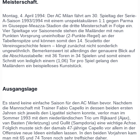
Meisterschaft.
Montag, 4. April 1994: Der AC Milan fährt am 30. Spieltag der Serie-
A-Saison 1993/1994 mit einem unspektakulären 1:1 gegen Parma
im Giuseppe-Meazza-Stadion die dritte Meisterschaft in Folge ein.
Vier Spieltage vor Saisonende stehen die Mailänder mit neun
Punkten Vorsprung uneinholbar (2-Punkte-Regel) an der
Tabellenspitze und können somit den 14. Scudetto der
Vereinsgeschichte feiern – klingt zunächst nicht sonderlich
ungewöhnlich. Bemerkenswert ist allerdings der genauere Blick auf
die Abschlusstabelle: mit 36 Toren in 34 Spielen und somit einem
Schnitt von lediglich einem (1,06) Tor pro Spiel gelang den
Mailändern ein beispielloses Kunststück.
Ausgangslage
Es stand keine einfache Saison für den AC Milan bevor. Nachdem
die Mannschaft mit Trainer Fabio Capello in dessen beiden ersten
Jahren sich jeweils den Ligatitel sichern konnte, verlor man im
Sommer 1993 mit dem niederländischen Trio um Rijkaard (Ajax),
van Basten (Verletzung) und Gullit (Sampdoria) eine wichtige Achse.
Folglich musste sich der damals 47-jährige Capello vor allem in der
Offensive neue Ideen einfallen lassen. In den beiden Vorjahren kam
man mit 65 und 74 Toren noch sehr treffsicher daher.