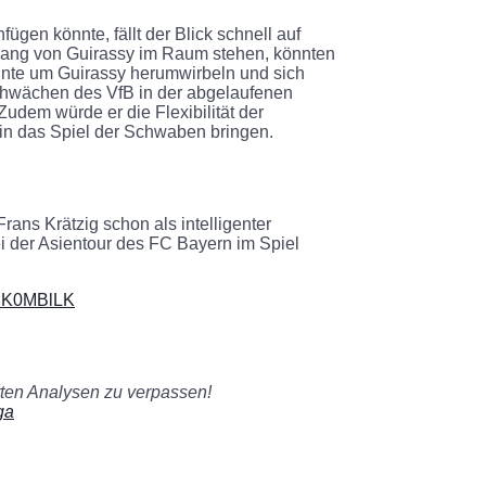
ügen könnte, fällt der Blick schnell auf
gang von Guirassy im Raum stehen, könnten
nnte um Guirassy herumwirbeln und sich
chwächen des VfB in der abgelaufenen
udem würde er die Flexibilität der
in das Spiel der Schwaben bringen.
ns Krätzig schon als intelligenter
i der Asientour des FC Bayern im Spiel
HBK0MBlLK
erten Analysen zu verpassen!
ga