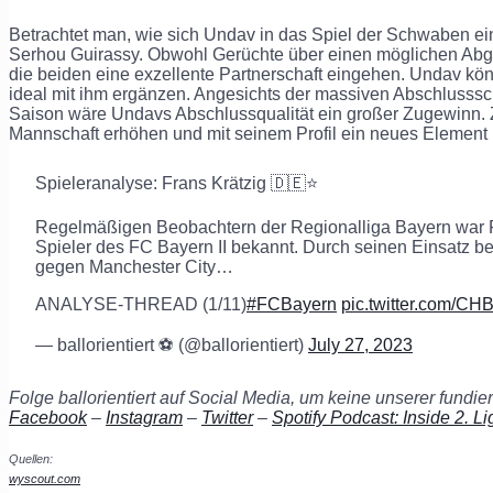
Betrachtet man, wie sich Undav in das Spiel der Schwaben einf
Serhou Guirassy. Obwohl Gerüchte über einen möglichen Ab
die beiden eine exzellente Partnerschaft eingehen. Undav kö
ideal mit ihm ergänzen. Angesichts der massiven Abschlusss
Saison wäre Undavs Abschlussqualität ein großer Zugewinn. Z
Mannschaft erhöhen und mit seinem Profil ein neues Element 
Spieleranalyse: Frans Krätzig 🇩🇪⭐️
Regelmäßigen Beobachtern der Regionalliga Bayern war Fra
Spieler des FC Bayern II bekannt. Durch seinen Einsatz be
gegen Manchester City…
ANALYSE-THREAD (1/11)
#FCBayern
pic.twitter.com/C
— ballorientiert ⚽️ (@ballorientiert)
July 27, 2023
Folge ballorientiert auf Social Media, um keine unserer fundi
Facebook
–
Instagram
–
Twitter
–
Spotify Podcast: Inside 2. Li
Quellen:
wyscout.com