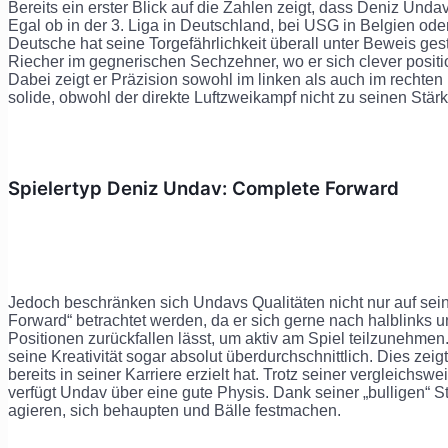
Bereits ein erster Blick auf die Zahlen zeigt, dass Deniz Undav
Egal ob in der 3. Liga in Deutschland, bei USG in Belgien oder 
Deutsche hat seine Torgefährlichkeit überall unter Beweis ge
Riecher im gegnerischen Sechzehner, wo er sich clever positi
Dabei zeigt er Präzision sowohl im linken als auch im rechten 
solide, obwohl der direkte Luftzweikampf nicht zu seinen Stärk
Spielertyp Deniz Undav: Complete Forward
Jedoch beschränken sich Undavs Qualitäten nicht nur auf sei
Forward“ betrachtet werden, da er sich gerne nach halblinks un
Positionen zurückfallen lässt, um aktiv am Spiel teilzunehmen.
seine Kreativität sogar absolut überdurchschnittlich. Dies zeigt
bereits in seiner Karriere erzielt hat. Trotz seiner vergleich
verfügt Undav über eine gute Physis. Dank seiner „bulligen“ 
agieren, sich behaupten und Bälle festmachen.