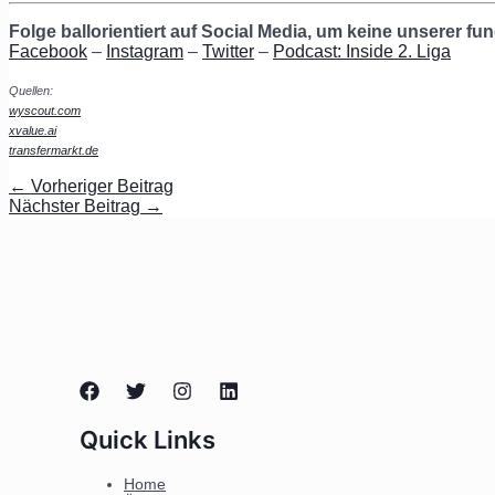
Folge ballorientiert auf Social Media, um keine unserer f
Facebook
–
Instagram
–
Twitter
–
Podcast: Inside 2. Liga
Quellen:
wyscout.com
xvalue.ai
transfermarkt.de
←
Vorheriger Beitrag
Nächster Beitrag
→
Quick Links
Home