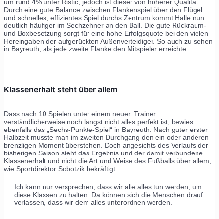
um rund 4% unter Ristic, jedoch ist dieser von höherer Qualität.
Durch eine gute Balance zwischen Flankenspiel über den Flügel
und schnelles, effizientes Spiel durchs Zentrum kommt Halle nun
deutlich häufiger im Sechzehner an den Ball. Die gute Rückraum-
und Boxbesetzung sorgt für eine hohe Erfolgsquote bei den vielen
Hereingaben der aufgerückten Außenverteidiger. So auch zu sehen
in Bayreuth, als jede zweite Flanke den Mitspieler erreichte.
Klassenerhalt steht über allem
Dass nach 10 Spielen unter einem neuen Trainer
verständlicherweise noch längst nicht alles perfekt ist, bewies
ebenfalls das „Sechs-Punkte-Spiel“ in Bayreuth. Nach guter erster
Halbzeit musste man im zweiten Durchgang den ein oder anderen
brenzligen Moment überstehen. Doch angesichts des Verlaufs der
bisherigen Saison steht das Ergebnis und der damit verbundene
Klassenerhalt und nicht die Art und Weise des Fußballs über allem,
wie Sportdirektor Sobotzik bekräftigt:
Ich kann nur versprechen, dass wir alle alles tun werden, um
diese Klassen zu halten. Da können sich die Menschen drauf
verlassen, dass wir dem alles unterordnen werden.