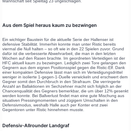
Mannschaft seit Spieltag 23 ungeschlagen.
Aus dem Spiel heraus kaum zu bezwingen
Ein wichtiger Baustein für die aktuelle Serie der Hallenser ist
defensive Stabilität. Immerhin konnte man unter Ristic bereits
viermal die Null halten – so oft wie in den 22 Spielen zuvor. Grund
dafür ist die verbesserte Abwehrarbeit, die man in den letzten
Wochen auf den Rasen brachte. Im geordneten Verteidigen ist der
HFC aktuell kaum zu bezwingen. Lediglich zwei Tore gelangen den
Gegnern aus dem eignen Positionsspiel gegen die Ristic-Elf. Dank
einer kompakten Defensive lässt man sich im Verteidigungsdrittel
weniger in isolierte 1-gegen-1-Duelle verwickeln und erschwert dem
Gegner somit den Durchbruch in den Strafraum. Die verringerte
Anzahl an Ballaktionen im Sechzehner macht sich folglich an der
Chancenqualität des Gegners bemerkbar, die um über 12% gesenkt
werden konnte. Bei Ballverlust findet man eine gute Mischung aus
situativen Pressingmomenten und zügigem Umschalten in den
Defensivmodus, weshalb Halle auch per Konter erst zwei
Gegentoren unter Ristic hinnehmen musste.
Defensiv-Allrounder Landgraf