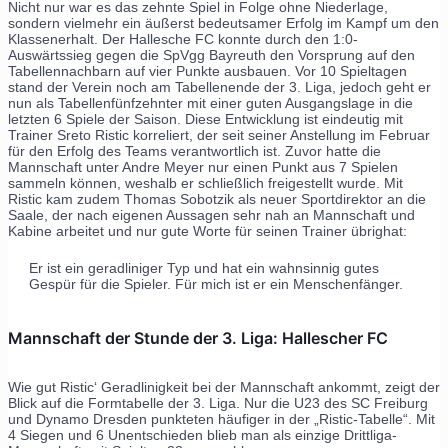
Nicht nur war es das zehnte Spiel in Folge ohne Niederlage,
sondern vielmehr ein äußerst bedeutsamer Erfolg im Kampf um den
Klassenerhalt. Der Hallesche FC konnte durch den 1:0-
Auswärtssieg gegen die SpVgg Bayreuth den Vorsprung auf den
Tabellennachbarn auf vier Punkte ausbauen. Vor 10 Spieltagen
stand der Verein noch am Tabellenende der 3. Liga, jedoch geht er
nun als Tabellenfünfzehnter mit einer guten Ausgangslage in die
letzten 6 Spiele der Saison. Diese Entwicklung ist eindeutig mit
Trainer Sreto Ristic korreliert, der seit seiner Anstellung im Februar
für den Erfolg des Teams verantwortlich ist. Zuvor hatte die
Mannschaft unter Andre Meyer nur einen Punkt aus 7 Spielen
sammeln können, weshalb er schließlich freigestellt wurde. Mit
Ristic kam zudem Thomas Sobotzik als neuer Sportdirektor an die
Saale, der nach eigenen Aussagen sehr nah an Mannschaft und
Kabine arbeitet und nur gute Worte für seinen Trainer übrighat:
Er ist ein geradliniger Typ und hat ein wahnsinnig gutes
Gespür für die Spieler. Für mich ist er ein Menschenfänger.
Mannschaft der Stunde der 3. Liga: Hallescher FC
Wie gut Ristic‘ Geradlinigkeit bei der Mannschaft ankommt, zeigt der
Blick auf die Formtabelle der 3. Liga. Nur die U23 des SC Freiburg
und Dynamo Dresden punkteten häufiger in der „Ristic-Tabelle“. Mit
4 Siegen und 6 Unentschieden blieb man als einzige Drittliga-