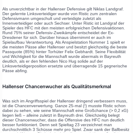
Als unverzichtbar in der Hallenser Defensive gilt Niklas Landgraf.
Der gelernte Linksverteidiger wurde von Ristic zum zentralen
Defensivmann umgeschult und verteidigte zuletzt als
Innenverteidiger oder auch Sechser. Unter Ristic ist Landgraf der
Spieler des HFC mit den meisten erfolgreichen Defensivaktionen.
Rund 75% seiner Defensiv-Zweikämpfe entscheidet der Ex-
Dresdener für sich. Darüber hinaus übernimmt er auch im
Spielaufbau Verantwortung. Als Anspielstation Nummer 1 spielt er
die meisten Pässe aller Hallenser und besitzt gleichzeitig die beste
Passquote (85%) hinter Torhüter Felix Gebhardt. Seine Flexibilität
und Wichtigkeit für die Mannschaft wurde abermals in Bayreuth
deutlich, als er den fehlenden Nico Hug solide auf der
Linksverteidigerposition ersetzte und überragende 15 gegnerische
Pässe abfing.
Hallenser Chancenwucher als Qualitätsmerkmal
Was sich im Angriffsspiel der Hallenser dringend verbessern muss,
ist die Chancenverwertung. Ganze 25-mal (!) musste Ristic schon
dabei zu sehen, wie seine Mannschaft eine Großchance (> 0,2 xG)
liegen ließ – alleine zuletzt in Bayreuth drei. Gleichzeitig belegt
dieser Chancenwucher, dass die Offensive des HFC nun deutlich
besser funktioniert. Denn seit Spieltag 23 verzeichnet man
durchschnittlich 3 Schüsse mehr pro Spiel. Zwar sank der Ballbesitz