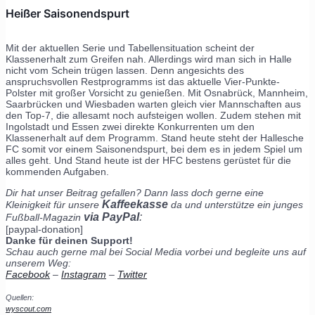
Heißer Saisonendspurt
Mit der aktuellen Serie und Tabellensituation scheint der
Klassenerhalt zum Greifen nah. Allerdings wird man sich in Halle
nicht vom Schein trügen lassen. Denn angesichts des
anspruchsvollen Restprogramms ist das aktuelle Vier-Punkte-
Polster mit großer Vorsicht zu genießen. Mit Osnabrück, Mannheim,
Saarbrücken und Wiesbaden warten gleich vier Mannschaften aus
den Top-7, die allesamt noch aufsteigen wollen. Zudem stehen mit
Ingolstadt und Essen zwei direkte Konkurrenten um den
Klassenerhalt auf dem Programm. Stand heute steht der Hallesche
FC somit vor einem Saisonendspurt, bei dem es in jedem Spiel um
alles geht. Und Stand heute ist der HFC bestens gerüstet für die
kommenden Aufgaben.
Dir hat unser Beitrag gefallen? Dann lass doch gerne eine
Kaffeekasse
Kleinigkeit für unsere
da und unterstütze ein junges
via PayPal
:
Fußball-Magazin
[paypal-donation]
Danke für deinen Support!
Schau auch gerne mal bei Social Media vorbei und begleite uns auf
unserem Weg:
Facebook
–
Instagram
–
Twitter
Quellen:
wyscout.com