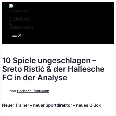
MAIN
Zum
Post
MENU
Inhalt
navigation
springen
10 Spiele ungeschlagen –
Sreto Ristić & der Hallesche
FC in der Analyse
Von
Christian Pöhlmann
Neuer Trainer – neuer Sportdirektor – neues Glück